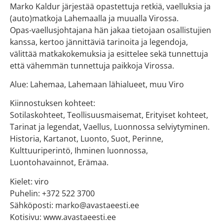
Marko Kaldur järjestää opastettuja retkiä, vaelluksia ja
(auto)matkoja Lahemaalla ja muualla Virossa.
Opas-vaellusjohtajana hän jakaa tietojaan osallistujien
kanssa, kertoo jännittäviä tarinoita ja legendoja,
välittää matkakokemuksia ja esittelee sekä tunnettuja
että vähemmän tunnettuja paikkoja Virossa.
Alue: Lahemaa, Lahemaan lähialueet, muu Viro
Kiinnostuksen kohteet:
Sotilaskohteet, Teollisuusmaisemat, Erityiset kohteet,
Tarinat ja legendat, Vaellus, Luonnossa selviytyminen.
Historia, Kartanot, Luonto, Suot, Perinne,
Kulttuuriperintö, Ihminen luonnossa,
Luontohavainnot, Erämaa.
Kielet: viro
Puhelin: +372 522 3700
Sähköposti: marko@avastaeesti.ee
Kotisivu: www.avastaeesti.ee