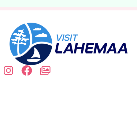
Matkailutiedot
Puhelin:
+372 523 9239
Sähköposti:
info@visitlahemaa.com