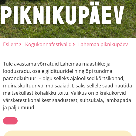
piknikupäev
Esileht
Kogukonnafestivalid
Lahemaa piknikupäev
Tule avastama võrratuid Lahemaa maastikke ja
loodusradu, osale giidituuridel ning õpi tundma
pärandkultuuri – olgu selleks ajaloolised kõrtsikohad,
muinaskultuur või mõisaaiad. Lisaks sellele saad nautida
maitseküllast kohalikku toitu. Valikus on piknikukorvid
värsketest kohalikest saadustest, suitsukala, lambapada
ja palju muud.