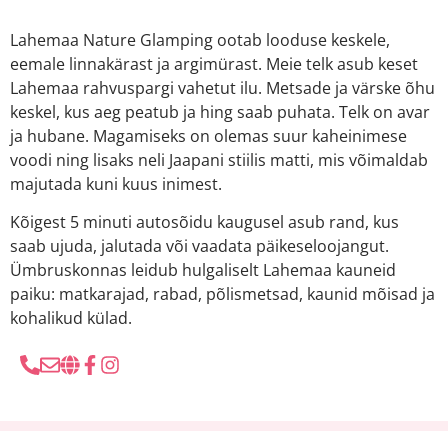
Lahemaa Nature Glamping ootab looduse keskele,
eemale linnakärast ja argimürast. Meie telk asub keset
Lahemaa rahvuspargi vahetut ilu. Metsade ja värske õhu
keskel, kus aeg peatub ja hing saab puhata. Telk on avar
ja hubane. Magamiseks on olemas suur kaheinimese
voodi ning lisaks neli Jaapani stiilis matti, mis võimaldab
majutada kuni kuus inimest.
Kõigest 5 minuti autosõidu kaugusel asub rand, kus
saab ujuda, jalutada või vaadata päikeseloojangut.
Ümbruskonnas leidub hulgaliselt Lahemaa kauneid
paiku: matkarajad, rabad, põlismetsad, kaunid mõisad ja
kohalikud külad.