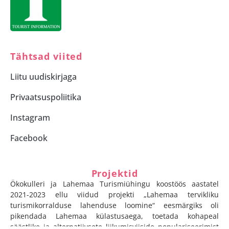
Tähtsad viited
Liitu uudiskirjaga
Privaatsuspoliitika
Instagram
Facebook
Projektid
Ökokulleri ja Lahemaa Turismiühingu koostöös aastatel
2021-2023 ellu viidud projekti „Lahemaa tervikliku
turismikorralduse lahenduse loomine“ eesmärgiks oli
pikendada Lahemaa külastusaega, toetada kohapeal
säästlike ja alternatiivsete liikumisviiside populariseerimist